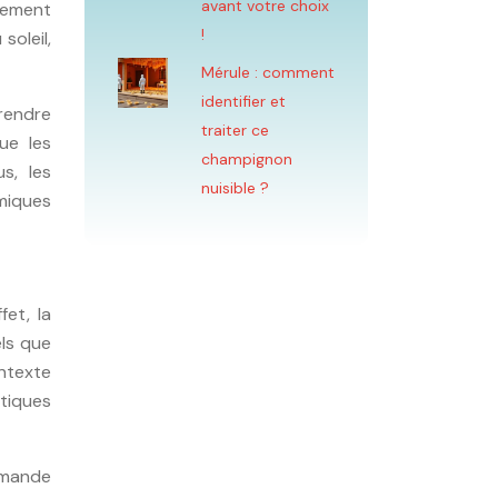
avant votre choix
alement
!
soleil,
Mérule : comment
identifier et
prendre
traiter ce
ue les
champignon
s, les
nuisible ?
amiques
fet, la
els que
ntexte
tiques
emande