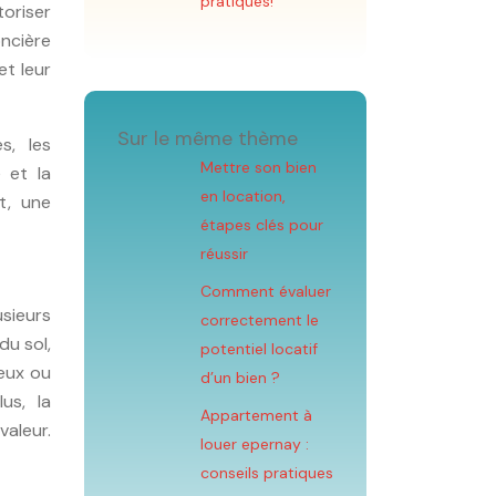
pratiques!
oriser
oncière
et leur
Sur le même thème
s, les
Mettre son bien
 et la
en location,
t, une
étapes clés pour
réussir
Comment évaluer
usieurs
correctement le
du sol,
potentiel locatif
leux ou
d’un bien ?
us, la
Appartement à
valeur.
louer epernay :
conseils pratiques