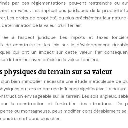
erminés par ces réglementations, peuvent restreindre ou aut
ainsi sa valeur. Les implications juridiques de la propriété f
er. Les droits de propriété, ou plus précisément leur nature 
 détermination de la valeur d’un terrain.
iée à l’aspect juridique. Les impôts et taxes foncière
is de construire et les lois sur le développement durable
diques qui ont un impact sur cette valeur. Par conséquen
our déterminer avec précision la valeur foncière.
s physiques du terrain sur sa valeur
u d’un bien immobilier nécessite une étude méticuleuse de pl
physiques du terrain ont une influence significative. La nature 
struction envisageable sur le terrain. Les sols argileux, sab
our la construction et l’entretien des structures. De pl
en pente ou montagneuse, peut modifier considérablement sa 
 construire et donc plus cher.