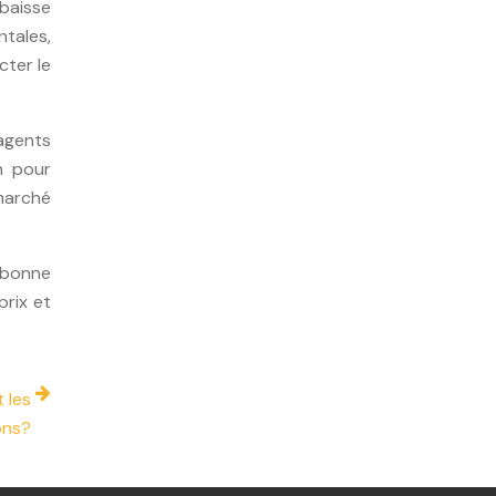
baisse
ntales,
cter le
 agents
n pour
marché
e bonne
prix et
 les
ons?