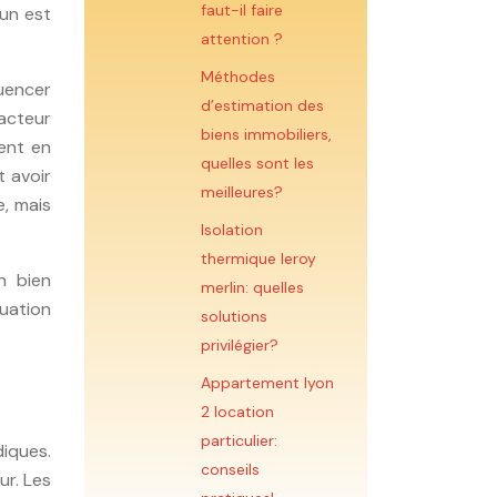
faut-il faire
mun est
attention ?
Méthodes
luencer
d’estimation des
facteur
biens immobiliers,
vent en
quelles sont les
t avoir
meilleures?
e, mais
Isolation
thermique leroy
n bien
merlin: quelles
uation
solutions
privilégier?
Appartement lyon
2 location
particulier:
diques.
conseils
ur. Les