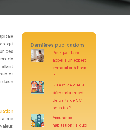
apitale
res qui
Dernières publications
sur des
Pourquoi faire
ien, de
appel à un expert
 allant
immobilier à Paris
rain et
?
un bien
Qu’est-ce que le
démembrement
de parts de SCI
ab initio ?
luation
Assurance
résence
habitation : à quoi
valeur.