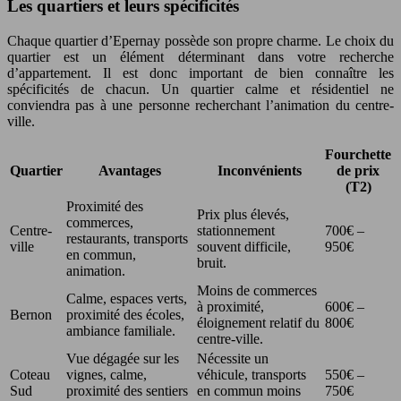
Les quartiers et leurs spécificités
Chaque quartier d’Epernay possède son propre charme. Le choix du
quartier est un élément déterminant dans votre recherche
d’appartement. Il est donc important de bien connaître les
spécificités de chacun. Un quartier calme et résidentiel ne
conviendra pas à une personne recherchant l’animation du centre-
ville.
Fourchette
Quartier
Avantages
Inconvénients
de prix
(T2)
Proximité des
Prix plus élevés,
commerces,
Centre-
stationnement
700€ –
restaurants, transports
ville
souvent difficile,
950€
en commun,
bruit.
animation.
Moins de commerces
Calme, espaces verts,
à proximité,
600€ –
Bernon
proximité des écoles,
éloignement relatif du
800€
ambiance familiale.
centre-ville.
Vue dégagée sur les
Nécessite un
Coteau
vignes, calme,
véhicule, transports
550€ –
Sud
proximité des sentiers
en commun moins
750€