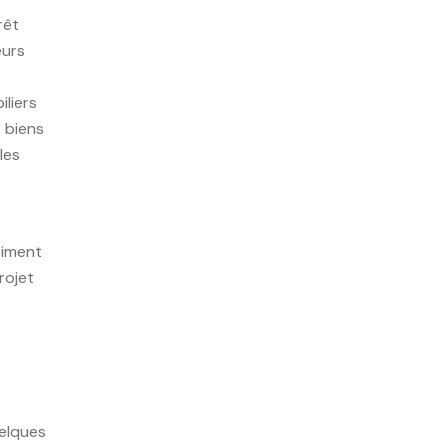
rêt
eurs
liers
s biens
les
timent
rojet
uelques