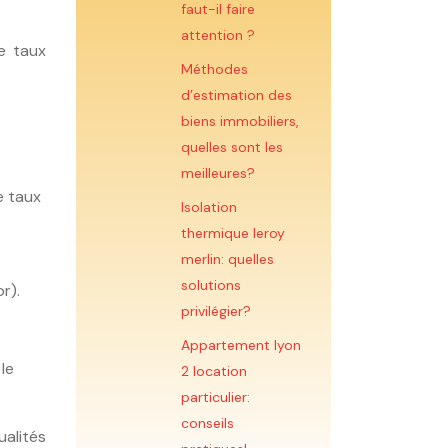
faut-il faire
attention ?
le taux
Méthodes
d’estimation des
biens immobiliers,
quelles sont les
meilleures?
e taux
Isolation
thermique leroy
merlin: quelles
solutions
r).
privilégier?
Appartement lyon
le
2 location
particulier:
conseils
alités