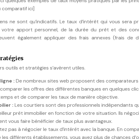
ici quelques exemples de taux moyens pratiqués par les prin
 comparatif ici]
ns ne sont qu’indicatifs. Le taux d’intérêt qui vous sera 
 votre apport personnel, de la durée du prêt et des cond
uvent également appliquer des frais annexes (frais de do
tratégies
rs outils et stratégies s’avèrent utiles.
ligne :
De nombreux sites web proposent des comparateurs
comparer les offres des différentes banques en quelques clic
temps et de comparer les taux de manière objective.
lier :
Les courtiers sont des professionnels indépendants q
eur prêt immobilier en fonction de votre situation. Ils négoc
nt vous faire bénéficier de taux plus avantageux.
itez pas à négocier le taux d’intérêt avec la banque. En comp
 les différents établissements, vous avez plus de chances d’o