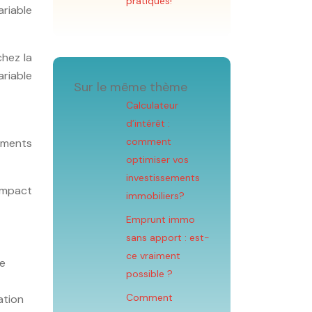
pratiques!
ariable
chez la
ariable
Sur le même thème
Calculateur
d’intérêt :
comment
léments
optimiser vos
investissements
 impact
immobiliers?
Emprunt immo
sans apport : est-
ce vraiment
re
possible ?
Comment
ation