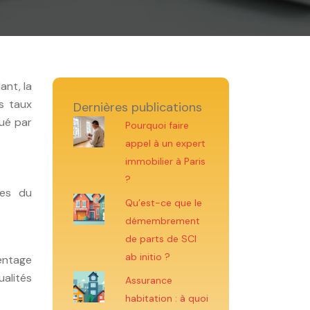
nt, la
es taux
Dernières publications
qué par
Pourquoi faire
appel à un expert
immobilier à Paris
?
ses du
Qu’est-ce que le
démembrement
de parts de SCI
ab initio ?
centage
ualités
Assurance
habitation : à quoi