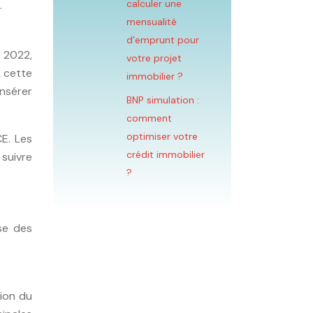
calculer une
.
mensualité
d’emprunt pour
n 2022,
votre projet
 cette
immobilier ?
nsérer
BNP simulation :
comment
optimiser votre
CE. Les
crédit immobilier
 suivre
?
se des
ion du