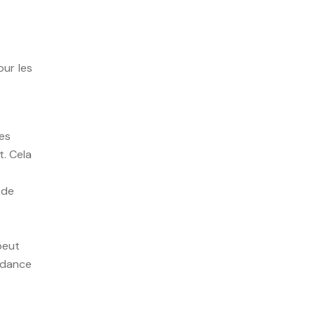
our les
es
t. Cela
 de
peut
endance