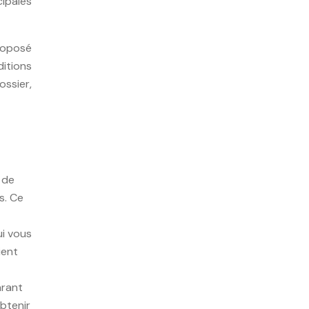
cipales
proposé
itions
ssier,
 de
s. Ce
ui vous
ient
arant
btenir