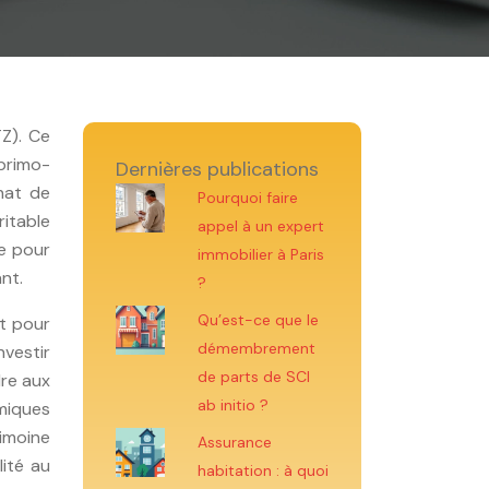
TZ). Ce
 primo-
Dernières publications
hat de
Pourquoi faire
itable
appel à un expert
le pour
immobilier à Paris
nt.
?
Qu’est-ce que le
nt pour
démembrement
nvestir
de parts de SCI
dre aux
ab initio ?
amiques
rimoine
Assurance
lité au
habitation : à quoi