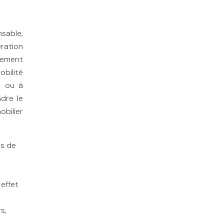
nsable,
ration
alement
bilité
, ou à
ndre le
obilier
ns de
effet
s,