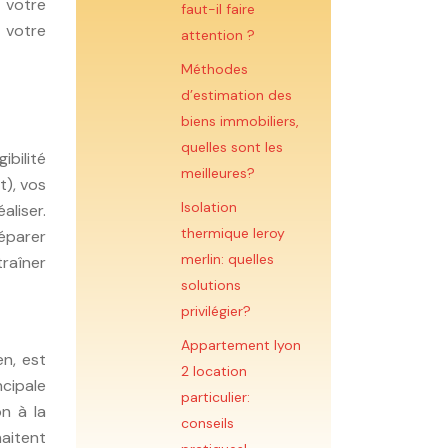
 votre
faut-il faire
r votre
attention ?
Méthodes
d’estimation des
biens immobiliers,
quelles sont les
ibilité
meilleures?
t), vos
Isolation
aliser.
thermique leroy
réparer
merlin: quelles
raîner
solutions
privilégier?
Appartement lyon
en, est
2 location
ncipale
particulier:
on à la
conseils
haitent