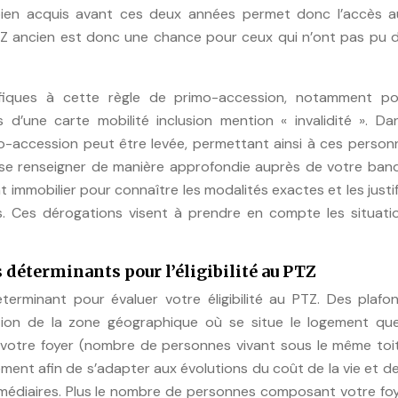
 bien acquis avant ces deux années permet donc l’accès a
PTZ ancien est donc une chance pour ceux qui n’ont pas pu 
ifiques à cette règle de primo-accession, notamment po
s d’une carte mobilité inclusion mention « invalidité ». Da
imo-accession peut être levée, permettant ainsi à ces perso
de se renseigner de manière approfondie auprès de votre ba
 immobilier pour connaître les modalités exactes et les justif
s. Ces dérogations visent à prendre en compte les situati
s déterminants pour l’éligibilité au PTZ
erminant pour évaluer votre éligibilité au PTZ. Des plafo
ction de la zone géographique où se situe le logement qu
 votre foyer (nombre de personnes vivant sous le même toit
ment afin de s’adapter aux évolutions du coût de la vie et de
édiaires. Plus le nombre de personnes composant votre foy