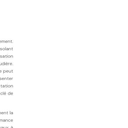
gement.
isolant
sation
dière.
te peut
ésenter
ntation
 clé de
ment la
rmance
avaux à