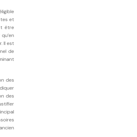
igible
ites et
t être
r qu’en
 Il est
nnel de
rminant
ion des
ndiquer
ion des
stifier
incipal
ssoires
ancien