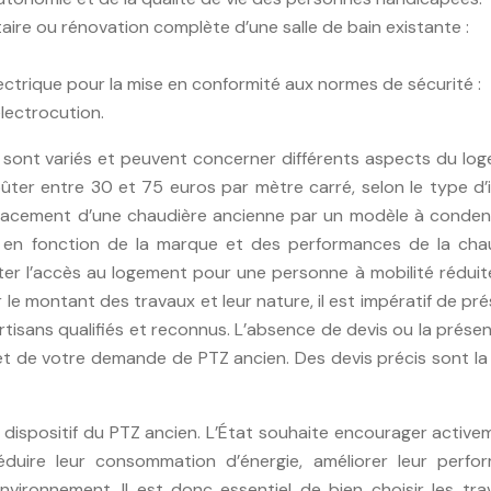
aire ou rénovation complète d’une salle de bain existante :
lectrique pour la mise en conformité aux normes de sécurité :
électrocution.
n sont variés et peuvent concerner différents aspects du lo
ûter entre 30 et 75 euros par mètre carré, selon le type d’
emplacement d’une chaudière ancienne par un modèle à conden
en fonction de la marque et des performances de la chau
liter l’accès au logement pour une personne à mobilité rédui
 le montant des travaux et leur nature, il est impératif de pr
artisans qualifiés et reconnus. L’absence de devis ou la prése
et de votre demande de PTZ ancien. Des devis précis sont la
ispositif du PTZ ancien. L’État souhaite encourager active
duire leur consommation d’énergie, améliorer leur perfo
environnement. Il est donc essentiel de bien choisir les tr