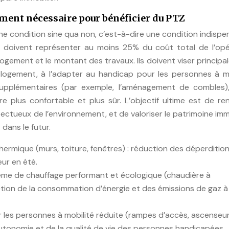
ement nécessaire pour bénéficier du PTZ
ne condition sine qua non, c’est-à-dire une condition indispe
x doivent représenter au moins 25% du coût total de l’opé
logement et le montant des travaux. Ils doivent viser princip
logement, à l’adapter au handicap pour les personnes à mo
 supplémentaires (par exemple, l’aménagement de combles)
e plus confortable et plus sûr. L’objectif ultime est de re
pectueux de l’environnement, et de valoriser le patrimoine imm
dans le futur.
 thermique (murs, toiture, fenêtres) : réduction des déperditio
eur en été.
ème de chauffage performant et écologique (chaudière à
tion de la consommation d’énergie et des émissions de gaz à 
les personnes à mobilité réduite (rampes d’accès, ascenseur
’autonomie et de la qualité de vie des personnes handicapées.