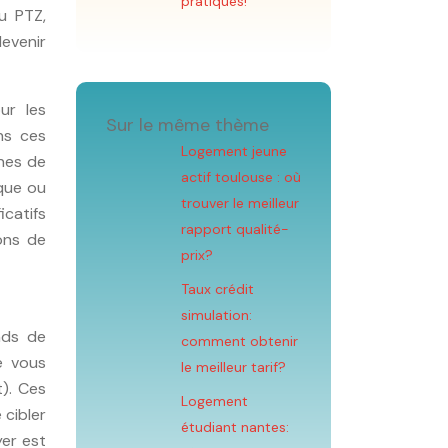
pratiques!
u PTZ,
devenir
ur les
Sur le même thème
ns ces
Logement jeune
nnes de
actif toulouse : où
nque ou
trouver le meilleur
icatifs
rapport qualité-
ons de
prix?
Taux crédit
simulation:
nds de
comment obtenir
e vous
le meilleur tarif?
). Ces
Logement
 cibler
étudiant nantes:
er est