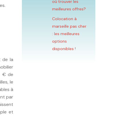
où trouver les
es.
meilleures offres?
Colocation à
marseille pas cher
: les meilleures
options
disponibles !
 de la
bilier
0 € de
les, le
ables à
ent par
nissent
mple et