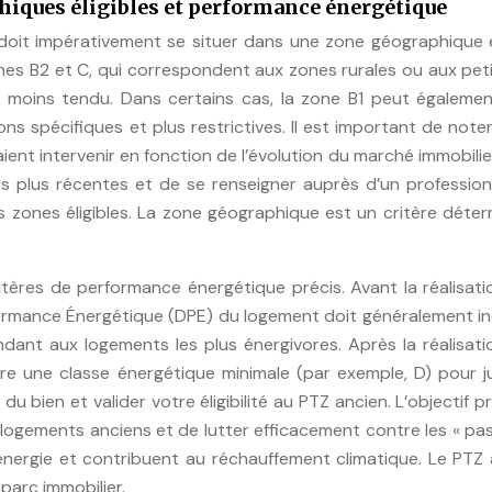
hiques éligibles et performance énergétique
doit impérativement se situer dans une zone géographique él
ones B2 et C, qui correspondent aux zones rurales ou aux pet
t moins tendu. Dans certains cas, la zone B1 peut égalemen
ons spécifiques et plus restrictives. Il est important de note
t intervenir en fonction de l’évolution du marché immobilier.
les plus récentes et de se renseigner auprès d’un professio
es zones éligibles. La zone géographique est un critère déte
itères de performance énergétique précis. Avant la réalisat
formance Énergétique (DPE) du logement doit généralement i
dant aux logements les plus énergivores. Après la réalisat
e une classe énergétique minimale (par exemple, D) pour ju
u bien et valider votre éligibilité au PTZ ancien. L’objectif pr
s logements anciens et de lutter efficacement contre les « pa
ergie et contribuent au réchauffement climatique. Le PTZ 
 parc immobilier.