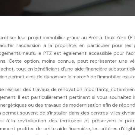
étiser leur projet immobilier grâce au Prêt à Taux Zéro (P
faciliter l’accession à la propriété, en particulier pour les
ogements neufs, le PTZ est également accessible pour l’ac
ons. Cette option, moins connue, peut représenter une vér
chet, tout en bénéficiant d’une aide financière substantiel
ien permet ainsi de dynamiser le marché de l’immobilier exista
 de réaliser des travaux de rénovation importants, notamme
ment. Il est particulièrement pertinent si vous souhaitez i
énergétiques ou des travaux de modernisation afin de répon
n permet souvent de s’installer dans des centres-villes dyn
i à la revitalisation des territoires et préservant le pat
ment profiter de cette aide financière, les critères d’éligibi