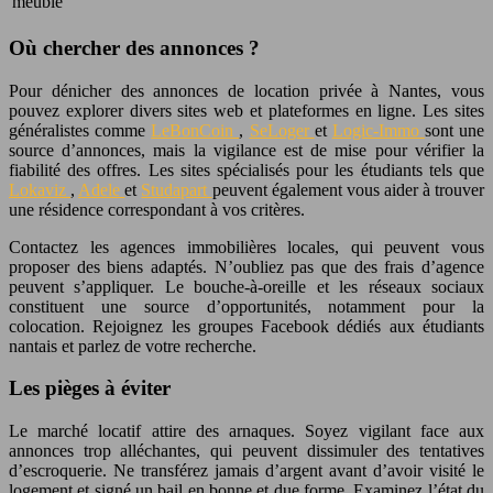
meublé
Où chercher des annonces ?
Pour dénicher des annonces de location privée à Nantes, vous
pouvez explorer divers sites web et plateformes en ligne. Les sites
généralistes comme
LeBonCoin
,
SeLoger
et
Logic-Immo
sont une
source d’annonces, mais la vigilance est de mise pour vérifier la
fiabilité des offres. Les sites spécialisés pour les étudiants tels que
Lokaviz
,
Adele
et
Studapart
peuvent également vous aider à trouver
une résidence correspondant à vos critères.
Contactez les agences immobilières locales, qui peuvent vous
proposer des biens adaptés. N’oubliez pas que des frais d’agence
peuvent s’appliquer. Le bouche-à-oreille et les réseaux sociaux
constituent une source d’opportunités, notamment pour la
colocation. Rejoignez les groupes Facebook dédiés aux étudiants
nantais et parlez de votre recherche.
Les pièges à éviter
Le marché locatif attire des arnaques. Soyez vigilant face aux
annonces trop alléchantes, qui peuvent dissimuler des tentatives
d’escroquerie. Ne transférez jamais d’argent avant d’avoir visité le
logement et signé un bail en bonne et due forme. Examinez l’état du