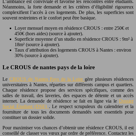
L’ambiance est conviviale et favorise les rencontres entre étudiants.
Néanmoins, la forte demande et les critères d’éligibilité rigoureux
complexifient l’accès à ces logements. De plus, les superficies sont
souvent restreintes et le confort peut être basique.
Loyer mensuel moyen en résidence CROUS : entre 250€ et
450€ (hors aides) (source à ajouter).
Superficie moyenne d’un studio en résidence CROUS : 9m² à
18m² (source à ajouter).
Taux d’attribution des logements CROUS à Nantes : environ
30% (source à ajouter).
Le CROUS de nantes pays de la loire
Le
CROUS de Nantes Pays de la Loire
gère plusieurs résidences
universitaires à Nantes, réparties sur différents campus et quartiers.
Chaque résidence propose des services spécifiques, comme des
salles de travail, des laveries, des espaces de détente et un accès
internet. La demande de résidence se fait en ligne via le
Dossier
Social Étudiant (DSE)
. Le respect scrupuleux du calendrier et la
fourniture de tous les documents demandés sont essentiels pour
constituer un dossier solide.
Pour maximiser vos chances d’obtenir une résidence CROUS, il est
conseillé de classer vos vœux par ordre de préférence. Contactez les