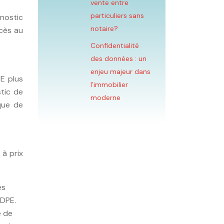
vente entre
particuliers sans
gnostic
notaire?
cès au
Confidentialité
des données : un
enjeu majeur dans
PE plus
l’immobilier
stic de
moderne
ique de
 à prix
es
 DPE.
e de