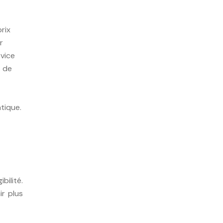
rix
r
rvice
s de
tique.
bilité.
ir plus