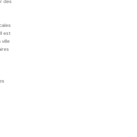
er des
ocales
l est
ville
ires
es