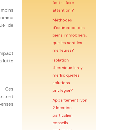
faut-il faire
 moins
attention ?
nsomme
Méthodes
que de
d’estimation des
biens immobiliers,
quelles sont les
meilleures?
 impact
Isolation
a lutte
thermique leroy
merlin: quelles
solutions
t. Ces
privilégier?
mettent
Appartement lyon
penses
2 location
particulier:
conseils