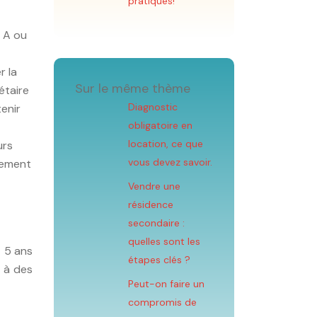
pratiques!
é A ou
r la
Sur le même thème
étaire
Diagnostic
enir
obligatoire en
location, ce que
urs
vous devez savoir.
gement
Vendre une
résidence
secondaire :
quelles sont les
t 5 ans
étapes clés ?
e à des
Peut-on faire un
compromis de