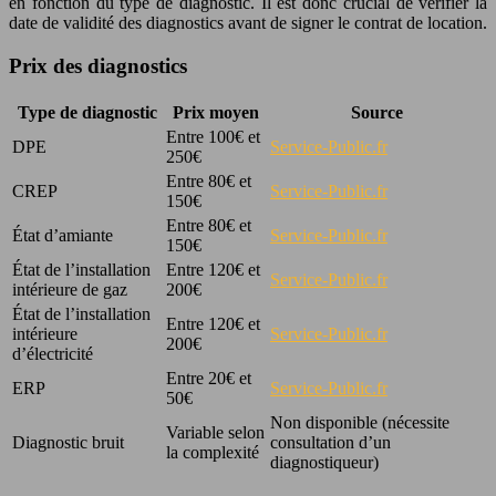
en fonction du type de diagnostic. Il est donc crucial de vérifier la
date de validité des diagnostics avant de signer le contrat de location.
Prix des diagnostics
Type de diagnostic
Prix moyen
Source
Entre 100€ et
DPE
Service-Public.fr
250€
Entre 80€ et
CREP
Service-Public.fr
150€
Entre 80€ et
État d’amiante
Service-Public.fr
150€
État de l’installation
Entre 120€ et
Service-Public.fr
intérieure de gaz
200€
État de l’installation
Entre 120€ et
intérieure
Service-Public.fr
200€
d’électricité
Entre 20€ et
ERP
Service-Public.fr
50€
Non disponible (nécessite
Variable selon
Diagnostic bruit
consultation d’un
la complexité
diagnostiqueur)