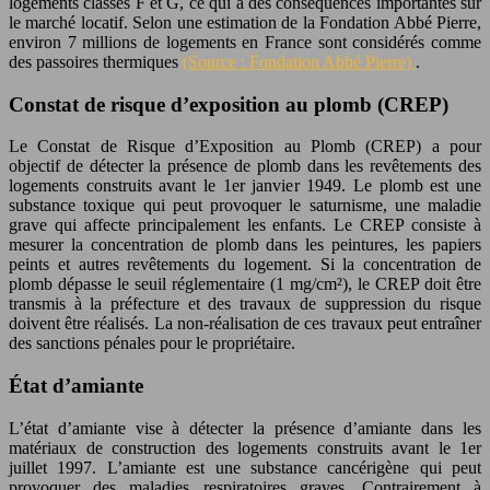
logements classés F et G, ce qui a des conséquences importantes sur
le marché locatif. Selon une estimation de la Fondation Abbé Pierre,
environ 7 millions de logements en France sont considérés comme
des passoires thermiques
(Source : Fondation Abbé Pierre)
.
Constat de risque d’exposition au plomb (CREP)
Le Constat de Risque d’Exposition au Plomb (CREP) a pour
objectif de détecter la présence de plomb dans les revêtements des
logements construits avant le 1er janvier 1949. Le plomb est une
substance toxique qui peut provoquer le saturnisme, une maladie
grave qui affecte principalement les enfants. Le CREP consiste à
mesurer la concentration de plomb dans les peintures, les papiers
peints et autres revêtements du logement. Si la concentration de
plomb dépasse le seuil réglementaire (1 mg/cm²), le CREP doit être
transmis à la préfecture et des travaux de suppression du risque
doivent être réalisés. La non-réalisation de ces travaux peut entraîner
des sanctions pénales pour le propriétaire.
État d’amiante
L’état d’amiante vise à détecter la présence d’amiante dans les
matériaux de construction des logements construits avant le 1er
juillet 1997. L’amiante est une substance cancérigène qui peut
provoquer des maladies respiratoires graves. Contrairement à