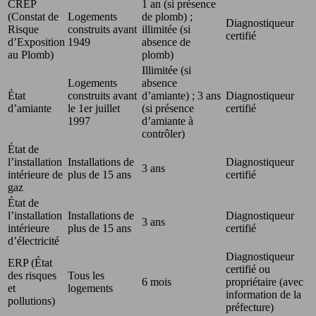
CREP
1 an (si présence
(Constat de
Logements
de plomb) ;
Diagnostiqueur
Risque
construits avant
illimitée (si
certifié
d’Exposition
1949
absence de
au Plomb)
plomb)
Illimitée (si
Logements
absence
État
construits avant
d’amiante) ; 3 ans
Diagnostiqueur
d’amiante
le 1er juillet
(si présence
certifié
1997
d’amiante à
contrôler)
État de
l’installation
Installations de
Diagnostiqueur
3 ans
intérieure de
plus de 15 ans
certifié
gaz
État de
l’installation
Installations de
Diagnostiqueur
3 ans
intérieure
plus de 15 ans
certifié
d’électricité
Diagnostiqueur
ERP (État
certifié ou
des risques
Tous les
6 mois
propriétaire (avec
et
logements
information de la
pollutions)
préfecture)